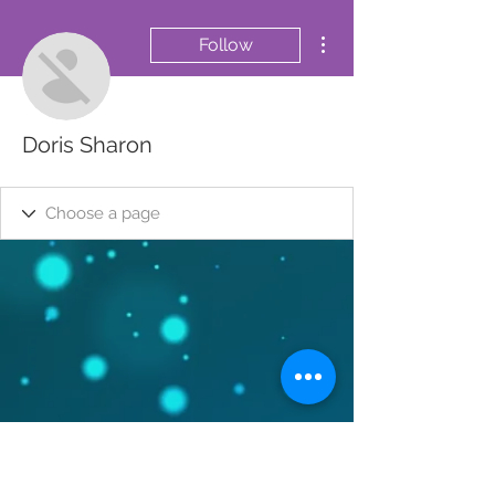
More actions
Follow
Doris Sharon