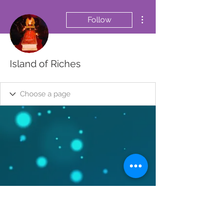
More actions
Follow
Island of Riches