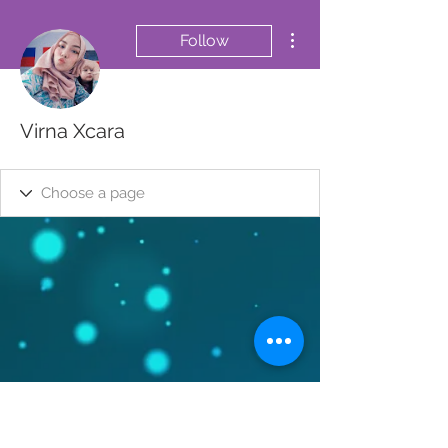
More actions
Follow
Virna Xcara