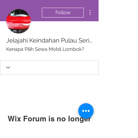
More actions
Follow
Jelajahi Keindahan Pulau Seribu Masjid dengan Sewa Mobil Lombok Murah, Praktis, dan Fleksibel
Kenapa Pilih Sewa Mobil Lombok?
Wix Forum is no longer
available