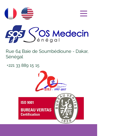
Rue 64 Baie de Soumbédioune - Dakar,
Sénégal
+221 33 889 15 15